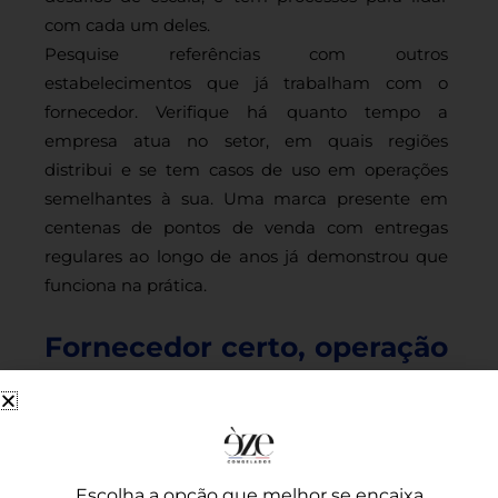
com cada um deles.
Pesquise referências com outros
estabelecimentos que já trabalham com o
fornecedor. Verifique há quanto tempo a
empresa atua no setor, em quais regiões
distribui e se tem casos de uso em operações
semelhantes à sua. Uma marca presente em
centenas de pontos de venda com entregas
regulares ao longo de anos já demonstrou que
funciona na prática.
Fornecedor certo, operação
mais tranquila
Na prática, o fornecedor de congelados entra na
sua operação todo dia. Ele está no café da
Escolha a opção que melhor se encaixa