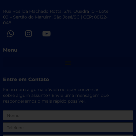
Rua Rosilda Machado Rotta, S/N, Quadra 10 – Lote
09 – Sertão do Maruim, São José/SC | CEP: 88122-
048
W
I
Y
h
n
o
a
s
u
Menu
t
t
t
s
a
u
a
g
b
p
r
e
Entre em Contato
p
a
m
Ficou com alguma dúvida ou quer conversar
sobre algum assunto? Envie uma mensagem que
responderemos o mais rápido possível.