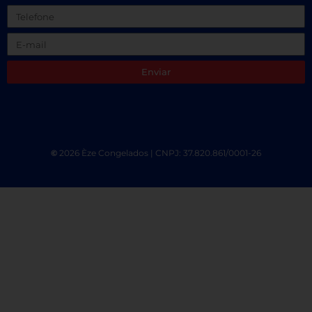
Enviar
©
2026 Èze Congelados | CNPJ: 37.820.861/0001-26