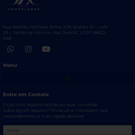
Rua Rosilda Machado Rotta, S/N, Quadra 10 – Lote
09 – Sertão do Maruim, São José/SC | CEP: 88122-
048
W
I
Y
h
n
o
a
s
u
Menu
t
t
t
s
a
u
a
g
b
p
r
e
Entre em Contato
p
a
m
Ficou com alguma dúvida ou quer conversar
sobre algum assunto? Envie uma mensagem que
responderemos o mais rápido possível.