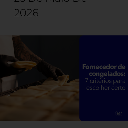
2026
Fornecedor
de
congelados:
7
critérios
para
escolher
certo