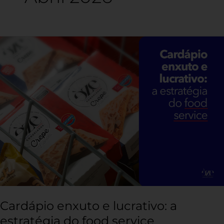
Cardápio
enxuto
e
lucrativo:
a
estratégia
do
food
service
Cardápio enxuto e lucrativo: a
estratégia do food service