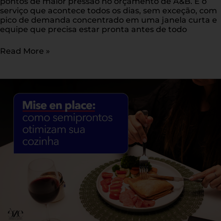
pontos de maior pressão no orçamento de A&B. É o
serviço que acontece todos os dias, sem exceção, com
pico de demanda concentrado em uma janela curta e
equipe que precisa estar pronta antes de todo
Read More »
Mise
en
place:
como
semiprontos
otimizam
sua
cozinha