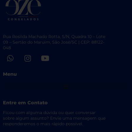
Rua Rosilda Machado Rotta, S/N, Quadra 10 – Lote
09 – Sertão do Maruim, São José/SC | CEP: 88122-
048
W
I
Y
h
n
o
a
s
u
Menu
t
t
t
s
a
u
a
g
b
p
r
e
Entre em Contato
p
a
m
Ficou com alguma dúvida ou quer conversar
sobre algum assunto? Envie uma mensagem que
responderemos o mais rápido possível.