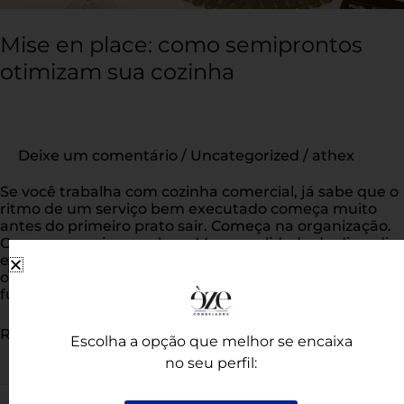
Mise en place: como semiprontos
otimizam sua cozinha
Deixe um comentário
/
Uncategorized
/
athex
Se você trabalha com cozinha comercial, já sabe que o
ritmo de um serviço bem executado começa muito
antes do primeiro prato sair. Começa na organização.
Começa na mise en place. Mas a realidade do dia a dia
em hotéis, restaurantes e operações de food service é
outra: equipes enxutas, alta rotatividade de
funcionários, picos
Read More »
Escolha a opção que melhor se encaixa
no seu perfil: