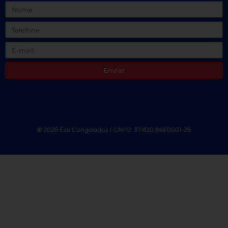
Enviar
©
2026 Èze Congelados | CNPJ: 37.820.861/0001-26