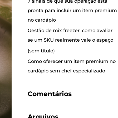
7 sinais de que sua operação está
a
pronta para incluir um item premium
r
no cardápio
p
Gestão de mix freezer: como avaliar
o
se um SKU realmente vale o espaço
r
(sem título)
:
Como oferecer um item premium no
cardápio sem chef especializado
Comentários
Arquivos