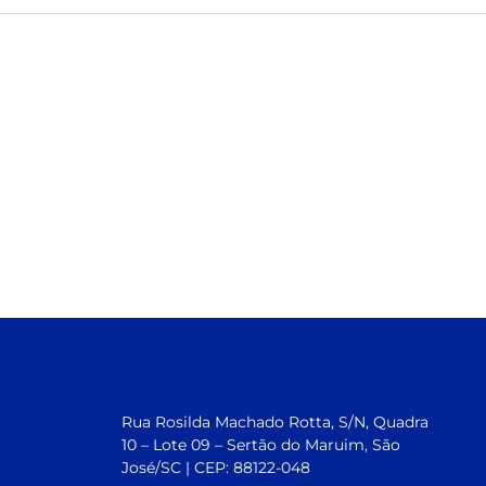
Rua Rosilda Machado Rotta, S/N, Quadra
10 – Lote 09 – Sertão do Maruim, São
José/SC | CEP: 88122-048