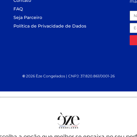
Contato
mai
FAQ
Seja Parceiro
Política de Privacidade de Dados
©
2026 Èze Congelados | CNPJ: 37.820.861/0001-26
scolha a opção que melhor se encaixa no seu perfi