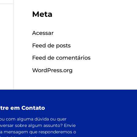
Meta
Acessar
Feed de posts
Feed de comentários
WordPress.org
tre em Contato
ou com alguma dúvida ou quer
versar sobre algum assunto? Envie
a mensagem que responderemos o