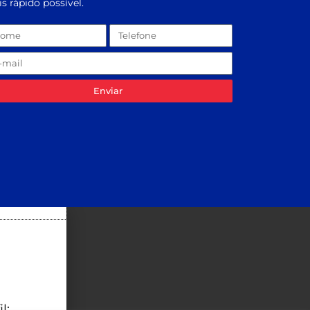
s rápido possível.
Enviar
l: