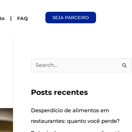
SEJA PARCEIRO
to
FAQ
P
e
s
Posts recentes
q
u
Desperdício de alimentos em
i
restaurantes: quanto você perde?
s