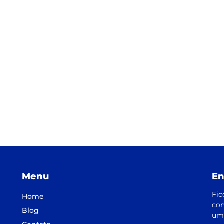
Menu
En
Fic
Home
con
Blog
um